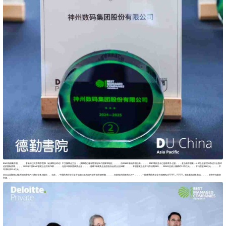
BMC由德勤中国、、、、香港科技大学商学院和《哈佛商业评论》中文版联合主办，，其网络已遍布世界近50个国家和地区。。。。自2018年落地中国以来，，，，BMC项目至今已连续举办七届，，，是当前中国唯一针对企业管理体系进行全面评
估的国际奖项。。。。2025年中国BMC获奖企业共有75家，，，，包括12家新晋获奖企业，，，，连续7年获奖企业(首批自金奖企业)13家。。。。本届获奖企业平均存续期29年，，2024年总收入规模约3.2万亿元，，，平均营收431亿元，，，，平
均净利润23.6亿元。。。
本次会议聚焦AI技术和新质生产力进行分享与探讨。。当前，，中国民营经济正处于动能转换与韧性提升的关键时期，，，，在新技术浪潮冲击之下，，，，一批优秀民营企业主动拥抱AI，，创造新的增长曲线，，，，求变开拓新的
市场。。。